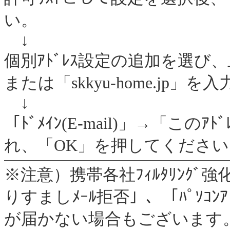
い。
↓
個別ｱﾄﾞﾚｽ設定の追加を選び、
または「skkyu-home.jp」
↓
「ﾄﾞﾒｲﾝ(E-mail)」→「こ
れ、「OK」を押してください
※注意）携帯各社ﾌｨﾙﾀﾘﾝｸﾞ
りすましﾒｰﾙ拒否」、「ﾊﾟｿｺﾝ
が届かない場合もございます