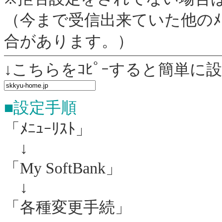
（今まで受信出来ていた他のﾒｰ
合があります。）
↓こちらをｺﾋﾟｰすると簡単に
■設定手順
「ﾒﾆｭｰﾘｽﾄ」
↓
「My SoftBank」
↓
「各種変更手続」